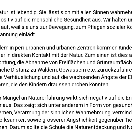
atur ist lebendig. Sie lässt sich mit allen Sinnen wahrne
positiv auf die menschliche Gesundheit aus. Wir halten u
 auf, weil sie uns zur Bewegung, zum Pflegen sozialer K
annung einlädt.
llem in peri-urbanen und urbanen Zentren kommen Kind
er in direkten Kontakt mit der Natur. Zum einen ist dies a
chtung, die Abnahme von Freiflächen und Grünraumfläch
iche Distanz zu Wäldern, Gewässern etc. zurückzuführ
ie Verhäuslichung und auf die wachsenden Ängste der El
ren, die den Kindern draussen drohen könnten.
r Mangel an Naturerfahrung wirkt sich negativ auf die E
r aus. Das zeigt sich unter anderem in Form von gesundh
emen, Verarmung der sinnlichen Wahrnehmung, vermind
rksamkeit sowie grösserer Ängstlichkeit gegenüber Ti
zen. Darum sollte die Schule die Naturentdeckung und N