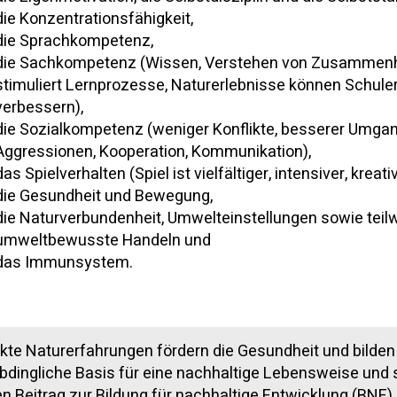
die Konzentrationsfähigkeit,
die Sprachkompetenz,
die Sachkompetenz (Wissen, Verstehen von Zusammenh
stimuliert Lernprozesse, Naturerlebnisse können Schuler
verbessern),
die Sozialkompetenz (weniger Konflikte, besserer Umgan
Aggressionen, Kooperation, Kommunikation),
das Spielverhalten (Spiel ist vielfältiger, intensiver, kreativ
die Gesundheit und Bewegung,
die Naturverbundenheit, Umwelteinstellungen sowie teil
umweltbewusste Handeln und
das Immunsystem.
ekte Naturerfahrungen fördern die Gesundheit und bilden
bdingliche Basis für eine nachhaltige Lebensweise und
en Beitrag zur Bildung für nachhaltige Entwicklung (BNE).