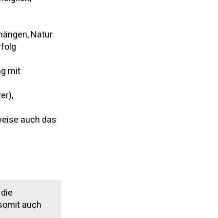
ängen, Natur
folg
g mit
er),
weise auch das
 die
 somit auch