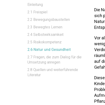
Einleitung
Die N
2.1 Freispiel
sich 
2.2 Bewegungsbaustellen
Natur
2.3 Bewegtes Lernen
Entsp
2.4 Selbstwirksamkeit
Vor a
2.5 Risikokompetenz
wenig
Verdi
2.6 Natur und Gesundheit
räuml
2.7 Fragen, die zum Dialog für die
auf d
Umsetzung anregen
Gefah
2.8 Quellen und weiterführende
Literatur
Diese
Kinde
Probl
Aufme
Pflan