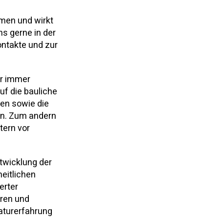
hmen und wirkt
ns gerne in der
ontakte und zur
er immer
uf die bauliche
en sowie die
en. Zum andern
tern vor
ntwicklung der
eitlichen
erter
eren und
aturerfahrung