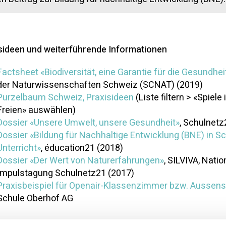
sideen und weiterführende Informationen
Factsheet «Biodiversität, eine Garantie für die Gesundhei
der Naturwissenschaften Schweiz (SCNAT) (2019)
Purzelbaum Schweiz, Praxisideen
(Liste filtern > «Spiel
Freien» auswählen)
Dossier «Unsere Umwelt, unsere Gesundheit»
, Schulnetz
Dossier «Bildung für Nachhaltige Entwicklung (BNE) in S
Unterricht»
, éducation21 (2018)
Dossier «Der Wert von Naturerfahrungen»
, SILVIVA, Natio
Impulstagung Schulnetz21 (2017)
Praxisbeispiel für Openair-Klassenzimmer bzw. Aussen
Schule Oberhof AG