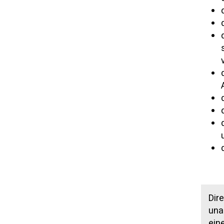
Dir
una
ein