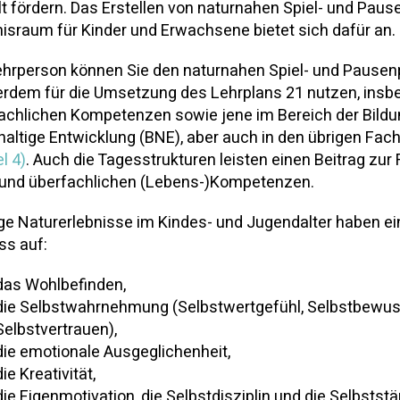
lt fördern. Das Erstellen von naturnahen Spiel- und Paus
nisraum für Kinder und Erwachsene bietet sich dafür an.
ehrperson können Sie den naturnahen Spiel- und Pausen
rdem für die Umsetzung des Lehrplans 21 nutzen, insbe
achlichen Kompetenzen sowie jene im Bereich der Bildu
altige Entwicklung (BNE), aber auch in den übrigen Fa
l 4)
. Auch die Tagesstrukturen leisten einen Beitrag zur
und überfachlichen (Lebens-)Kompetenzen.
ge Naturerlebnisse im Kindes- und Jugendalter haben ei
ss auf:
das Wohlbefinden,
die Selbstwahrnehmung (Selbstwertgefühl, Selbstbewus
Selbstvertrauen),
die emotionale Ausgeglichenheit,
die Kreativität,
die Eigenmotivation, die Selbstdisziplin und die Selbststä