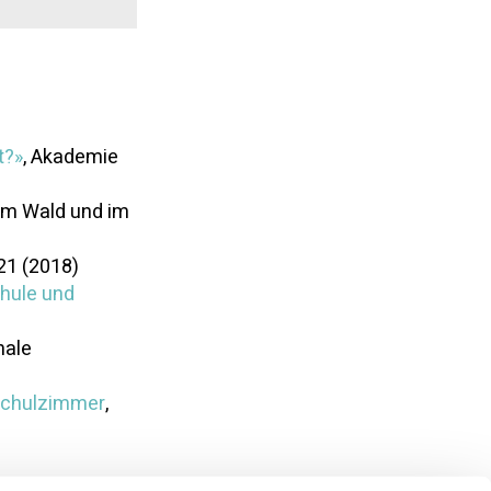
t?»
, Akademie
e im Wald und im
21 (2018)
chule und
nale
schulzimmer
,