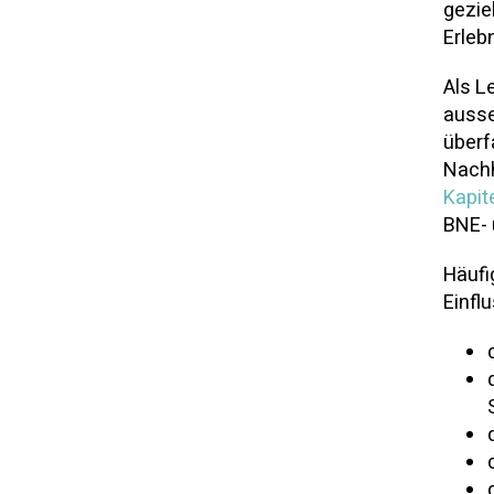
gezie
Erleb
Als L
ausse
überf
Nachh
Kapite
BNE- 
Häufi
Einflu