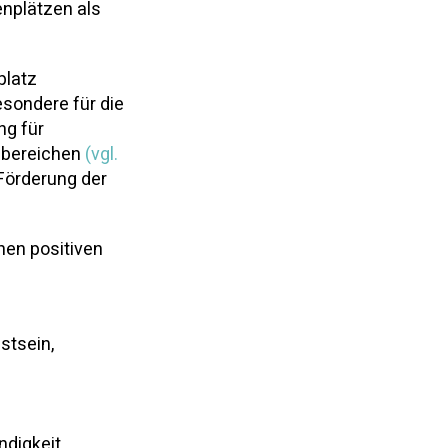
enplätzen als
platz
sondere für die
ng für
chbereichen
(vgl.
 Förderung der
nen positiven
stsein,
ndigkeit,