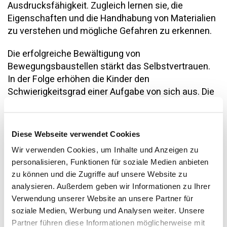
Ausdrucksfähigkeit. Zugleich lernen sie, die
Eigenschaften und die Handhabung von Materialien
zu verstehen und mögliche Gefahren zu erkennen.
Die erfolgreiche Bewältigung von
Bewegungsbaustellen stärkt das Selbstvertrauen.
In der Folge erhöhen die Kinder den
Schwierigkeitsgrad einer Aufgabe von sich aus. Die
Bewegungsbaustelle ist daher eine ideale
Möglichkeit für Kinder, Bewegungssituationen
altersgemäss wahrzunehmen und Kompetenzen in
Diese Webseite verwendet Cookies
allen Bereichen weiterzuentwickeln. Auf dem
Wir verwenden Cookies, um Inhalte und Anzeigen zu
naturnahen Spiel- und Pausenplatz können sie
personalisieren, Funktionen für soziale Medien anbieten
solche Bewegungsbaustellen mithilfe von
zu können und die Zugriffe auf unsere Website zu
Holzrugeln, Brettern oder Baumstämmen, Steinen,
analysieren. Außerdem geben wir Informationen zu Ihrer
Seilen etc. errichten.
Verwendung unserer Website an unsere Partner für
soziale Medien, Werbung und Analysen weiter. Unsere
Der naturnahe Spiel- und Pausenplatz ist als
Partner führen diese Informationen möglicherweise mit