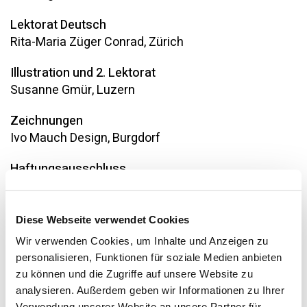
Lektorat Deutsch
Rita-Maria Züger Conrad, Zürich
Illustration und 2. Lektorat
Susanne Gmür, Luzern
Zeichnungen
Ivo Mauch Design, Burgdorf
Haftungsausschluss
Die Autorinnen und Autoren übernehmen keinerlei
Gewähr hinsichtlich der inhaltlichen Richtigkeit,
Genauigkeit, Aktualität, Zuverlässigkeit und
Diese Webseite verwendet Cookies
Vollständigkeit der Informationen.
Wir verwenden Cookies, um Inhalte und Anzeigen zu
Haftungsansprüche gegen die Autorinnen und
personalisieren, Funktionen für soziale Medien anbieten
Autoren wegen Schäden materieller oder
zu können und die Zugriffe auf unsere Website zu
immaterieller Art, welche aus dem Zugriff oder der
analysieren. Außerdem geben wir Informationen zu Ihrer
Nutzung bzw. Nichtnutzung der veröffentlichten
Verwendung unserer Website an unsere Partner für