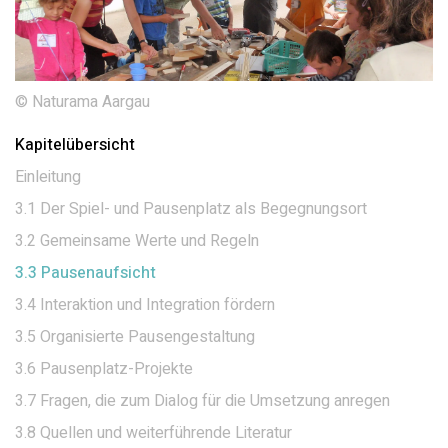
© Naturama Aargau
Kapitelübersicht
Einleitung
3.1 Der Spiel- und Pausenplatz als Begegnungsort
3.2 Gemeinsame Werte und Regeln
3.3 Pausenaufsicht
3.4 Interaktion und Integration fördern
3.5 Organisierte Pausengestaltung
3.6 Pausenplatz-Projekte
3.7 Fragen, die zum Dialog für die Umsetzung anregen
3.8 Quellen und weiterführende Literatur