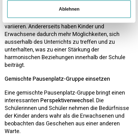
wesentliche Vorteile: Einerseits kann es für jede mit
Ablehnen
der Aufsicht betraute Person interessant sein, die
Zeiten und die zu beaufsichtigenden Bereiche zu
variieren. Andererseits haben Kinder und
Erwachsene dadurch mehr Möglichkeiten, sich
ausserhalb des Unterrichts zu treffen und zu
unterhalten, was zu einer Stärkung der
harmonischen Beziehungen innerhalb der Schule
beiträgt.
Gemischte Pausenplatz-Gruppe einsetzen
Eine gemischte Pausenplatz-Gruppe bringt einen
interessanten
Perspektivenwechsel
. Die
Schülerinnen und Schüler nehmen die Bedürfnisse
der Kinder anders wahr als die Erwachsenen und
beobachten das Geschehen aus einer anderen
Warte.