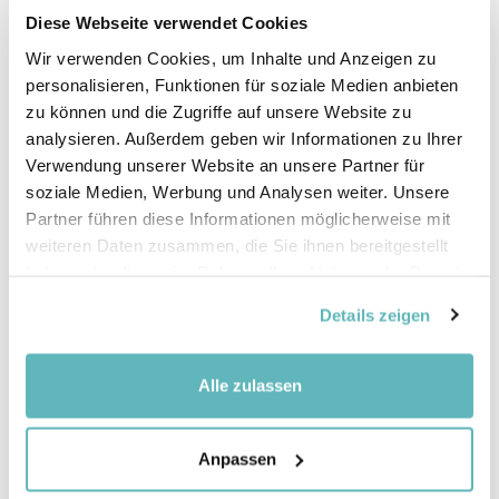
Bei diesem Austausch geht es auch um ungeklärte
Diese Webseite verwendet Cookies
Fragen, neue Herausforderungen oder
Wir verwenden Cookies, um Inhalte und Anzeigen zu
wiederkehrende Probleme. Er hilft, rascher zu
personalisieren, Funktionen für soziale Medien anbieten
erkennen, was gut funktioniert und welche Regeln
zu können und die Zugriffe auf unsere Website zu
gegebenenfalls angepasst oder geändert werden
analysieren. Außerdem geben wir Informationen zu Ihrer
sollten.
Verwendung unserer Website an unsere Partner für
soziale Medien, Werbung und Analysen weiter. Unsere
Ein gemeinsames
Logbuch
ermöglicht es, die
Partner führen diese Informationen möglicherweise mit
einzelnen Beobachtungen festzuhalten. Wichtig
weiteren Daten zusammen, die Sie ihnen bereitgestellt
sind jedoch auch
regelmässige Besprechungen
im
haben oder die sie im Rahmen Ihrer Nutzung der Dienste
Schulteam und in der Pausenplatz-Gruppe
(siehe
gesammelt haben.
Details zeigen
dazu auch Kapitel 6)
. Darüber hinaus kann auch
eine/ein «Pausenplatzbeauftragte/r» als
Ansprechperson bei Problemen bestimmt werden.
Alle zulassen
Turnus für die Pausenplatzaufsicht organisieren
Anpassen
Ein Turnus bei der Pausenplatzaufsicht hat zwei