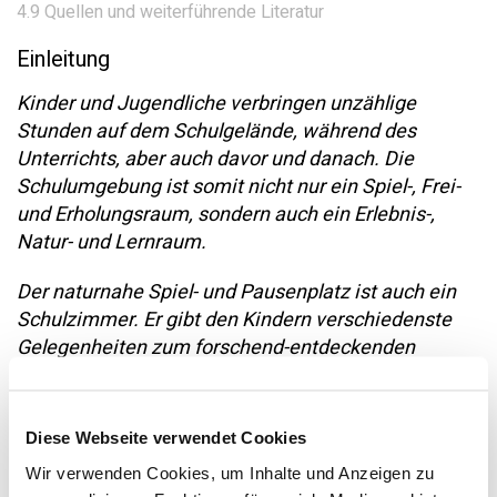
4.9 Quellen und weiterführende Literatur
Einleitung
Kinder und Jugendliche verbringen unzählige
Stunden auf dem Schulgelände, während des
Unterrichts, aber auch davor und danach. Die
Schulumgebung ist somit nicht nur ein Spiel-, Frei-
und Erholungsraum, sondern auch ein Erlebnis-,
Natur- und Lernraum.
Der naturnahe Spiel- und Pausenplatz ist auch ein
Schulzimmer. Er gibt den Kindern verschiedenste
Gelegenheiten zum forschend-entdeckenden
Lernen in der Natur und zum gemeinsamen Lernen
am realen Objekt. Guter Unterricht draussen
erweitert zudem die überfachlichen Kompetenzen,
Diese Webseite verwendet Cookies
die im Lehrplan 21 gefordert sind, und unterstützt
Wir verwenden Cookies, um Inhalte und Anzeigen zu
die Bildung für Nachhaltige Entwicklung (BNE).