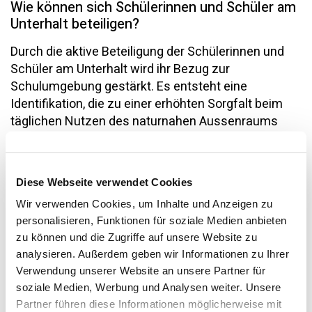
Wie können sich Schülerinnen und Schüler am
Unterhalt beteiligen?
Durch die aktive Beteiligung der Schülerinnen und
Schüler am Unterhalt wird ihr Bezug zur
Schulumgebung gestärkt. Es entsteht eine
Identifikation, die zu einer erhöhten Sorgfalt beim
täglichen Nutzen des naturnahen Aussenraums
beiträgt. Die Einbettung einer solchen Mitwirkung in
den Unterricht (z.B. mittels Beobachtungs- und
Forschungsaufträgen innerhalb des Fachs NMG)
Diese Webseite verwendet Cookies
vergrössert das Verständnis für den Unterhalt und
Wir verwenden Cookies, um Inhalte und Anzeigen zu
beeinflusst den Umgang mit dem naturnahen
personalisieren, Funktionen für soziale Medien anbieten
Pausenplatz umso positiver: Schülerinnen und
zu können und die Zugriffe auf unsere Website zu
Schüler setzen sich mit dem Thema Biodiversität
analysieren. Außerdem geben wir Informationen zu Ihrer
auseinander, eignen sich Wissen an über
Verwendung unserer Website an unsere Partner für
unterschiedliche Tiere und ihre Lebensräume rund
soziale Medien, Werbung und Analysen weiter. Unsere
ums Schulhaus, lernen zu beobachten, zu
Partner führen diese Informationen möglicherweise mit