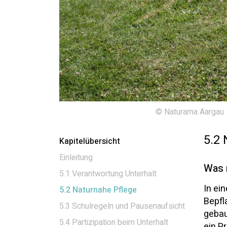
© Naturama Aargau
5.2 
Kapitelübersicht
Einleitung
Was 
5.1 Verantwortung Unterhalt
In ei
5.2 Naturnahe Pflege
Bepfl
5.3 Schulregeln und Pausenaufsicht
gebau
5.4 Partizipation beim Unterhalt
ein P