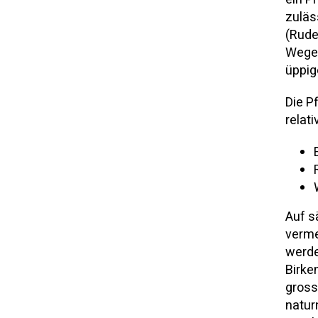
zuläs
(Rude
Wegen
üppig
Die P
relat
Auf s
verme
werde
Birke
gross
natur