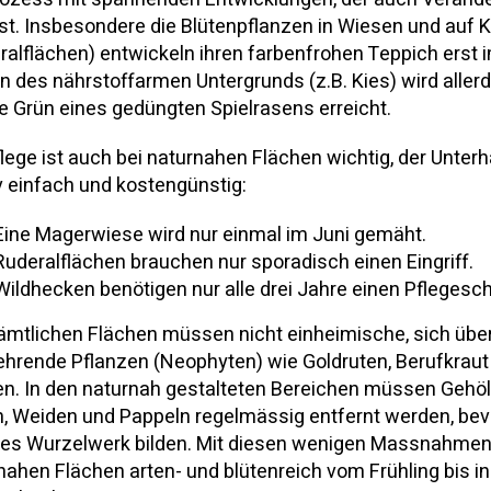
st. Insbesondere die Blütenpflanzen in Wiesen und auf 
ralflächen) entwickeln ihren farbenfrohen Teppich erst 
 des nährstoffarmen Untergrunds (z.B. Kies) wird allerd
e Grün eines gedüngten Spielrasens erreicht.
flege ist auch bei naturnahen Flächen wichtig, der Unterha
iv einfach und kostengünstig:
Eine Magerwiese wird nur einmal im Juni gemäht.
Ruderalflächen brauchen nur sporadisch einen Eingriff.
Wildhecken benötigen nur alle drei Jahre einen Pflegesch
ämtlichen Flächen müssen nicht einheimische, sich übe
hrende Pflanzen (Neophyten) wie Goldruten, Berufkraut 
n. In den naturnah gestalteten Bereichen müssen Gehö
n, Weiden und Pappeln regelmässig entfernt werden, bevo
es Wurzelwerk bilden. Mit diesen wenigen Massnahmen 
nahen Flächen arten- und blütenreich vom Frühling bis i