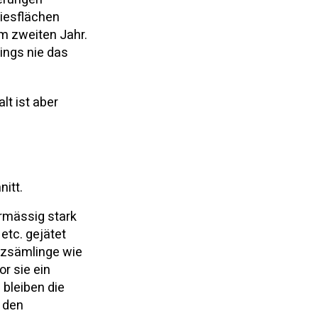
Kiesflächen
im zweiten Jahr.
ings nie das
lt ist aber
nitt.
rmässig stark
etc. gejätet
lzsämlinge wie
r sie ein
bleiben die
n den