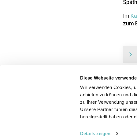
Späth
Im
Ka
zum E
Diese Webseite verwende
Wir verwenden Cookies, um
anbieten zu können und di
vorheriges
zu Ihrer Verwendung unser
5.1 Verantwortung Unterhalt
Unsere Partner führen die
bereitgestellt haben oder
Details zeigen