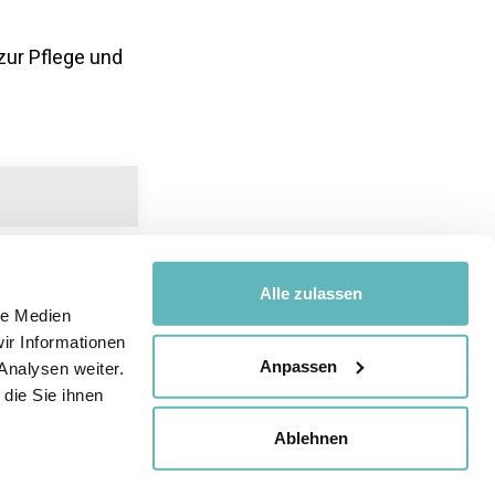
zur Pflege und
Alle zulassen
le Medien
ir Informationen
Anpassen
nächstes
Analysen weiter.
5.3 Schulregeln und Pausenaufsicht
die Sie ihnen
Ablehnen