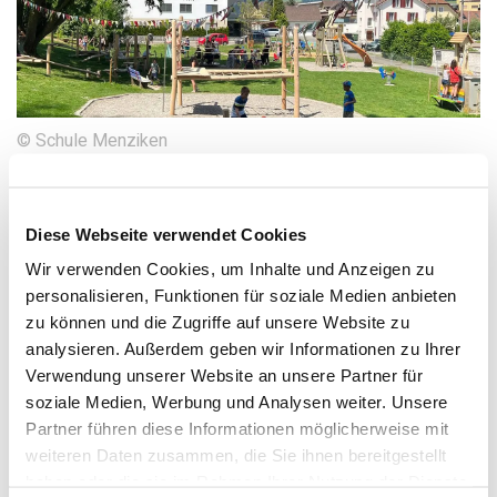
© Schule Menziken
Kapitelübersicht
Einleitung
Diese Webseite verwendet Cookies
4.1 Berichten über die Einweihungsfeier
Wir verwenden Cookies, um Inhalte und Anzeigen zu
4.2 Planung und Durchführung Einweihungsfeier
personalisieren, Funktionen für soziale Medien anbieten
zu können und die Zugriffe auf unsere Website zu
4.2 Planung und Durchführung Einweihungsfeier
analysieren. Außerdem geben wir Informationen zu Ihrer
Verwendung unserer Website an unsere Partner für
Wie planen und führen wir die
soziale Medien, Werbung und Analysen weiter. Unsere
Einweihungsfeier durch?
Partner führen diese Informationen möglicherweise mit
Wird die Einweihung des naturnahen Spiel- und
weiteren Daten zusammen, die Sie ihnen bereitgestellt
Pausenplatzes als ein offizieller gemeinsamer
haben oder die sie im Rahmen Ihrer Nutzung der Dienste