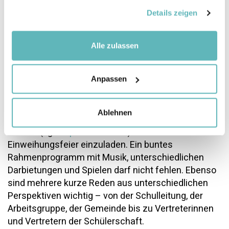
Festakt zelebriert, stärkt dies den Zusammenhalt
gesammelt haben.
Details zeigen
der Schule und die Identifikation mit dem neuen
Aussenraum.
Alle zulassen
Nebst der Arbeitsgruppe, den Schülerinnen und
Schülern, dem Kollegium, den weiteren
Mitarbeitenden der Schule (Hausdienst,
Anpassen
Tagesstrukturen etc.), den Eltern und allenfalls den
externen Nutzenden (z.B. Vereine) sind auch die
Ablehnen
Gemeindevertreterinnen und -vertreter sowie die
Medien (vgl.
Kapitel 4.1
und
E
.) an die
Einweihungsfeier einzuladen. Ein buntes
Rahmenprogramm mit Musik, unterschiedlichen
Darbietungen und Spielen darf nicht fehlen. Ebenso
sind mehrere kurze Reden aus unterschiedlichen
Perspektiven wichtig – von der Schulleitung, der
Arbeitsgruppe, der Gemeinde bis zu Vertreterinnen
und Vertretern der Schülerschaft.