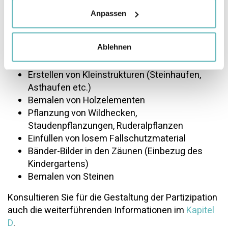
Möglichkeiten für die Beteiligung der Schülerinnen
Anpassen
und Schüler beim Bau:
Ablehnen
Mithilfe beim Abbruch
Kreative Bemalung der Bauwand
Erstellen von Kleinstrukturen (Steinhaufen,
Asthaufen etc.)
Bemalen von Holzelementen
Pflanzung von Wildhecken,
Staudenpflanzungen, Ruderalpflanzen
Einfüllen von losem Fallschutzmaterial
Bänder-Bilder in den Zäunen (Einbezug des
Kindergartens)
Bemalen von Steinen
Konsultieren Sie für die Gestaltung der Partizipation
auch die weiterführenden Informationen im
Kapitel
D
.