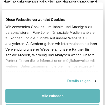
den Schülerinnen und Schülern die Motivation und
die Begeisterung für das Projekt. Es ist Aufgabe der
Erwachsenen, z.B. der Lehrpersonen oder
Planenden, sich für Mitwirkungsmöglichkeiten
Diese Webseite verwendet Cookies
einzusetzen und den Schülerinnen und Schülern
Wir verwenden Cookies, um Inhalte und Anzeigen zu
Plattform und Zeitfenster zur praktischen Mithilfe
personalisieren, Funktionen für soziale Medien anbieten
zur Verfügung zu stellen und dabei auch für deren
zu können und die Zugriffe auf unsere Website zu
Sicherheit zu sorgen.
analysieren. Außerdem geben wir Informationen zu Ihrer
Verwendung unserer Website an unsere Partner für
Je grösser der persönliche Bezug ist, desto mehr
soziale Medien, Werbung und Analysen weiter. Unsere
Verantwortung übernehmen die Schülerinnen und
Partner führen diese Informationen möglicherweise mit
Schüler später. Eine Mithilfe bei der Bepflanzung
weiteren Daten zusammen, die Sie ihnen bereitgestellt
kann z.B. dafür sorgen, dass sie Respekt vor
haben oder die sie im Rahmen Ihrer Nutzung der Dienste
aufwachsenden Jungpflanzen haben. Der Einbezug
gesammelt haben.
Details zeigen
kann auch dazu führen, dass sie gegenüber
anderen Kindern eine Art Sozialkontrolle
übernehmen. Und schliesslich fördert eine aktive
Alle zulassen
Beteiligung die Selbstwirksamkeit der Kinder.