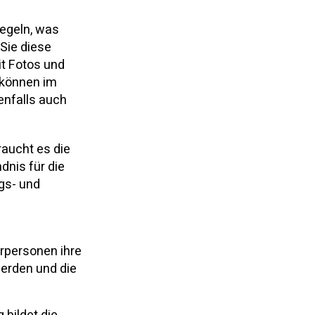
egeln, was
 Sie diese
it Fotos und
n können im
enfalls auch
raucht es die
dnis für die
gs- und
rpersonen ihre
werden und die