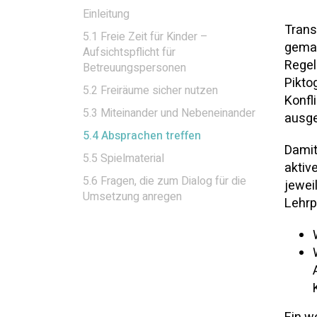
Einleitung
Trans
5.1 Freie Zeit für Kinder –
gemac
Aufsichtspflicht für
Regel
Betreuungspersonen
Pikto
5.2 Freiräume sicher nutzen
Konfl
5.3 Miteinander und Nebeneinander
ausge
5.4 Absprachen treffen
Damit
5.5 Spielmaterial
aktiv
5.6 Fragen, die zum Dialog für die
jewei
Umsetzung anregen
Lehrp