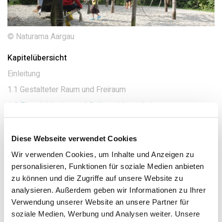
© Naturama Aargau
Kapitelübersicht
Einleitung
1.1 Gestalteter Raum und Freiraum
1.2 Eigeninitiative und Selbstwirksamkeit
1.3 Kontakt- und Rückzugsmöglichkeiten
1.4 Quellen und weiterführende Literatur
Diese Webseite verwendet Cookies
Wir verwenden Cookies, um Inhalte und Anzeigen zu
1.2 Eigeninitiative und Selbstwirksamkeit
personalisieren, Funktionen für soziale Medien anbieten
Gut gestaltete Spiel- und Pausenplätze
zu können und die Zugriffe auf unsere Website zu
unterstützen die Eigeninitiative und Kreativität der
analysieren. Außerdem geben wir Informationen zu Ihrer
Kinder. Indem sie diesen Aussenraum nach ihren
Verwendung unserer Website an unsere Partner für
eigenen aktuellen Bedürfnissen
selbst gestalten
soziale Medien, Werbung und Analysen weiter. Unsere